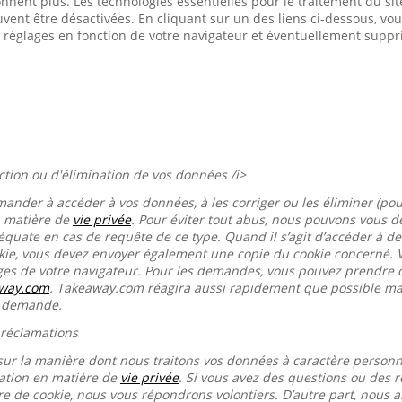
onnent plus. Les technologies essentielles pour le traitement du s
euvent être désactivées. En cliquant sur un des liens ci-dessous, 
 réglages en fonction de votre navigateur et éventuellement suppr
ection ou d'élimination de vos données /i>
mander à accéder à vos données, à les corriger ou les éliminer (pou
n matière de
vie privée
. Pour éviter tout abus, nous pouvons vous
équate en cas de requête de ce type. Quand il s’agit d’accéder à d
okie, vous devez envoyer également une copie du cookie concerné. 
ages de votre navigateur. Pour les demandes, vous pouvez prendre 
away.com
. Takeaway.com réagira aussi rapidement que possible mai
e demande.
 réclamations
sur la manière dont nous traitons vos données à caractère person
ration en matière de
vie privée
. Si vous avez des questions ou des r
re de cookie, nous vous répondrons volontiers. D’autre part, nous