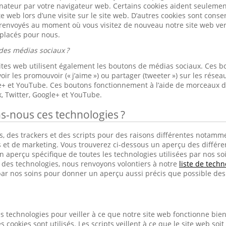
nateur par votre navigateur web. Certains cookies aident seulement 
ite web lors d’une visite sur le site web. D’autres cookies sont cons
 renvoyés au moment où vous visitez de nouveau notre site web ver
 placés pour nous.
des médias sociaux ?
sites web utilisent également les boutons de médias sociaux. Ces b
ir les promouvoir (« j’aime ») ou partager (tweeter ») sur les rés
le+ et YouTube. Ces boutons fonctionnement à l’aide de morceaux 
, Twitter, Google+ et YouTube.
ns-nous ces technologies ?
, des trackers et des scripts pour des raisons différentes notamme
s et de marketing. Vous trouverez ci-dessous un aperçu des différen
 aperçu spécifique de toutes les technologies utilisées par nos soins
s des technologies, nous renvoyons volontiers à notre
liste de techn
ar nos soins pour donner un aperçu aussi précis que possible des 
s technologies pour veiller à ce que notre site web fonctionne bien e
s cookies sont utilisés. Les scripts veillent à ce que le site web soit 