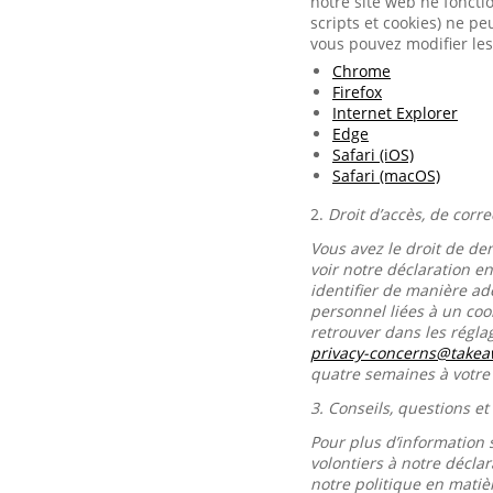
notre site web ne foncti
scripts et cookies) ne p
vous pouvez modifier les
Chrome
Firefox
Internet Explorer
Edge
Safari (iOS)
Safari (macOS)
2.
Droit d’accès, de corr
Vous avez le droit de de
voir notre déclaration e
identifier de manière ad
personnel liées à un co
retrouver dans les régl
privacy-concerns@take
quatre semaines à votr
3.
Conseils, questions et
Pour plus d’information 
volontiers à notre décla
notre politique en matiè