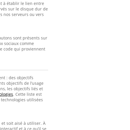
à établir le lien entre
ervés sur le disque dur de
s nos serveurs ou vers
outons sont présents sur
eaux sociaux comme
de code qui proviennent
nt : des objectifs
ts objectifs de l’usage
, les objectifs liés et
ologies
. Cette liste est
technologies utilisées
t soit aisé à utiliser. À
interactif et à ce qu’il se