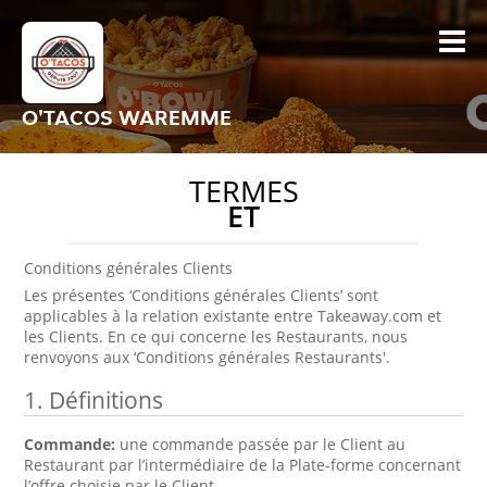
O'TACOS WAREMME
TERMES
ET
Conditions générales Clients
Les présentes ‘Conditions générales Clients’ sont
applicables à la relation existante entre Takeaway.com et
les Clients. En ce qui concerne les Restaurants, nous
renvoyons aux ‘Conditions générales Restaurants'.
1. Définitions
Commande:
une commande passée par le Client au
Restaurant par l’intermédiaire de la Plate-forme concernant
l’offre choisie par le Client.